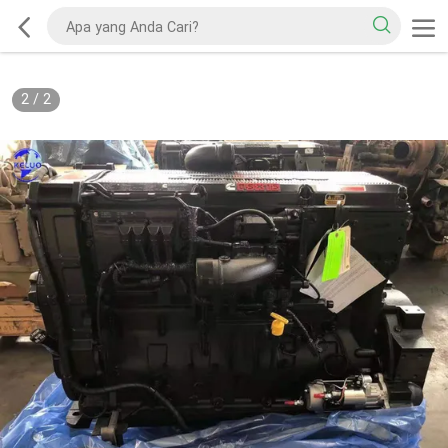
2
/
2