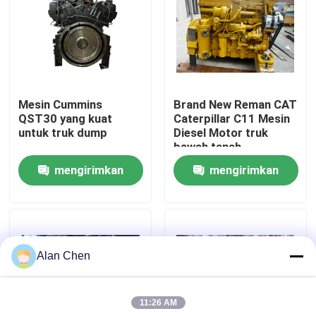
Wisata pabrik
Kontrol kualitas
Mesin Cummins
Brand New Reman CAT
QST30 yang kuat
Caterpillar C11 Mesin
Hubungi kami
untuk truk dump
Diesel Motor truk
bawah tanah
mengirimkan
mengirimkan
Quote request suatu
permintaan
permintaan
Mesin DEUTZ
Alan Chen
Mesin
11:26 AM
Mesin CUMMINS