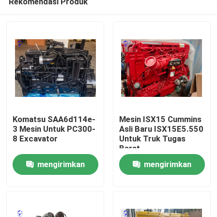
Rekomendasi Produk
Komatsu SAA6d114e-
Mesin ISX15 Cummins
3 Mesin Untuk PC300-
Asli Baru ISX15E5.550
8 Excavator
Untuk Truk Tugas
Berat
Rumah
mengirimkan
mengirimkan
Produk
permintaan
permintaan
Tentang kita